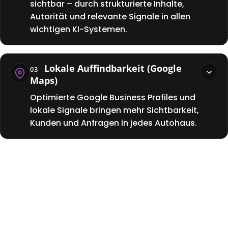
sichtbar – durch strukturierte Inhalte,
Autorität und relevante Signale in allen
wichtigen KI-Systemen.
SICHTBARKEIT IN KI-ANTWORTEN
Lokale Auffindbarkeit (Google
03
68%
Maps)
Steigerung vs. Vormonat
Optimierte Google Business Profiles und
lokale Signale bringen mehr Sichtbarkeit,
Kunden und Anfragen in jedes Autohaus.
GOOGLE MAPS PERFORMANCE
MARKEN-NENNUNGEN IN KI-ANTWORTEN
Letzte 12 Monate ▼
1.247
Gesamt in den letzten 30 Tagen
STANDORT
AUFRUFE
ROUTE