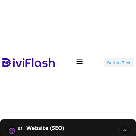
a
Button Text
Website (SEO)
01